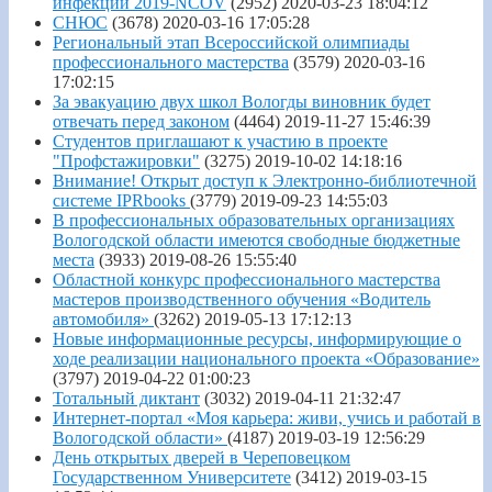
инфекции 2019-NCOV
(2952)
2020-03-23 18:04:12
СНЮС
(3678)
2020-03-16 17:05:28
Региональный этап Всероссийской олимпиады
профессионального мастерства
(3579)
2020-03-16
17:02:15
За эвакуацию двух школ Вологды виновник будет
отвечать перед законом
(4464)
2019-11-27 15:46:39
Студентов приглашают к участию в проекте
"Профстажировки"
(3275)
2019-10-02 14:18:16
Внимание! Открыт доступ к Электронно-библиотечной
системе IPRbooks
(3779)
2019-09-23 14:55:03
В профессиональных образовательных организациях
Вологодской области имеются свободные бюджетные
места
(3933)
2019-08-26 15:55:40
Областной конкурс профессионального мастерства
мастеров производственного обучения «Водитель
автомобиля»
(3262)
2019-05-13 17:12:13
Новые информационные ресурсы, информирующие о
ходе реализации национального проекта «Образование»
(3797)
2019-04-22 01:00:23
Тотальный диктант
(3032)
2019-04-11 21:32:47
Интернет-портал «Моя карьера: живи, учись и работай в
Вологодской области»
(4187)
2019-03-19 12:56:29
День открытых дверей в Череповецком
Государственном Университете
(3412)
2019-03-15