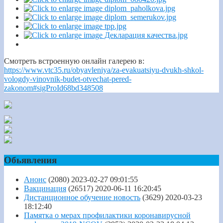
Смотреть встроенную онлайн галерею в:
https://www.vtc35.ru/obyavleniya/za-evakuatsiyu-dvukh-shkol-
vologdy-vinovnik-budet-otvechat-pered-
zakonom#sigProId68bd348508
Обьявления
Анонс
(2080)
2023-02-27 09:01:55
Вакцинация
(26517)
2020-06-11 16:20:45
Дистанционное обучение новость
(3629)
2020-03-23
18:12:40
Памятка о мерах профилактики коронавирусной