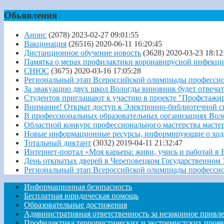
Обьявления
Анонс
(2078)
2023-02-27 09:01:55
Вакцинация
(26516)
2020-06-11 16:20:45
Дистанционное обучение новость
(3628)
2020-03-23 18:12
Памятка о мерах профилактики коронавирусной инфек
СНЮС
(3675)
2020-03-16 17:05:28
Региональный этап Всероссийской олимпиады профессио
За эвакуацию двух школ Вологды виновник будет отвечат
Студентов приглашают к участию в проекте "Профстажи
Внимание! Открыт доступ к Электронно-библиотечной с
В профессиональных образовательных организациях Вол
Областной конкурс профессионального мастерства масте
Новые информационные ресурсы, информирующие о ходе
Тотальный диктант
(3032)
2019-04-11 21:32:47
Интернет-портал «Моя карьера: живи, учись и работай в
День открытых дверей в Череповецком Государственном 
Региональный этап Всероссийской олимпиады профессио
Информационная безопасность
Бесплатная юридическая помощь
Образовательные достижения
Административная ответственность за незаконное привле
Профилактика террористических и экстремистских проя