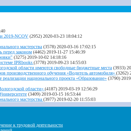
:40
ции 2019-NCOV
(2952)
2020-03-23 18:04:12
нального мастерства
(3578)
2020-03-16 17:02:15
ь перед законом
(4462)
2019-11-27 15:46:39
ровки"
(3275)
2019-10-02 14:18:16
истеме IPRbooks
(3778)
2019-09-23 14:55:03
огодской области имеются свободные бюджетные места
(3933)
20
ров производственного обучения «Водитель автомобиля»
(3262)
 реализации национального проекта «Образование»
(3790)
2019
 Вологодской области»
(4187)
2019-03-19 12:56:29
Университете
(3409)
2019-03-15 16:53:44
нального мастерства
(3977)
2019-02-20 11:55:03
чение к трудовой деятельности
влений