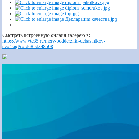
Смотреть встроенную онлайн галерею в:
https://www.vtc35.ru/mery-podderzhki-uchastnikov-
svo#sigProId68bd348508