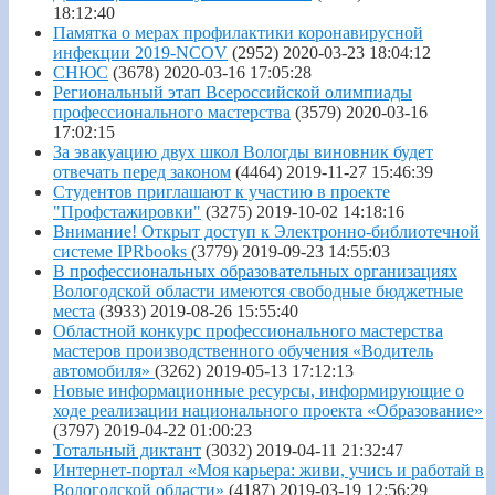
18:12:40
Памятка о мерах профилактики коронавирусной
инфекции 2019-NCOV
(2952)
2020-03-23 18:04:12
СНЮС
(3678)
2020-03-16 17:05:28
Региональный этап Всероссийской олимпиады
профессионального мастерства
(3579)
2020-03-16
17:02:15
За эвакуацию двух школ Вологды виновник будет
отвечать перед законом
(4464)
2019-11-27 15:46:39
Студентов приглашают к участию в проекте
"Профстажировки"
(3275)
2019-10-02 14:18:16
Внимание! Открыт доступ к Электронно-библиотечной
системе IPRbooks
(3779)
2019-09-23 14:55:03
В профессиональных образовательных организациях
Вологодской области имеются свободные бюджетные
места
(3933)
2019-08-26 15:55:40
Областной конкурс профессионального мастерства
мастеров производственного обучения «Водитель
автомобиля»
(3262)
2019-05-13 17:12:13
Новые информационные ресурсы, информирующие о
ходе реализации национального проекта «Образование»
(3797)
2019-04-22 01:00:23
Тотальный диктант
(3032)
2019-04-11 21:32:47
Интернет-портал «Моя карьера: живи, учись и работай в
Вологодской области»
(4187)
2019-03-19 12:56:29