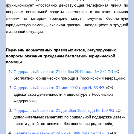
функционирует «постоянно действующая телефонная линия по
ОЗ
«Об оказа­нии бесплатной юридической помощи
вопросам социальной защиты населения» и «детская горячая
гражданам Российской Федерации, ма­териально-техническом
линия» по которым граждане могут получить бесплатную
и финансовом обеспечении оказания юридической по­мощи
юридическую помощь, включая граждан, находящихся в трудной
адвокатами в труднодоступных местностях на территории
жизненной ситуации.
Вологод­ской области»;
Постановление Правительства Вологодской области от 16
мая 2012 года № 448
«Об утверждении порядка
Перечень нормативных правовых актов, регулирующих
взаимодействия участников государственной системы
вопросы оказания гражданам бесплатной юридической
бесплатной юридической помощи на территории Вологодской
помощи
области»;
Федеральный закон от 21 ноября 2011 года № 324-ФЗ
«О
Постановление Правительства Вологодской области от 21
бесплатной юридической помощи в Российской Федерации»;
мая 2012 года № 472
«Об утверждении размера и порядка
оплаты труда адвокатов, оказывающих бесплатную
Федеральный закон от 31 мая 2002 года № 63-ФЗ
«Об
юридическую помощь гражданам в рамках государственной
адвокатской деятельности и адвокатуре в Российской
систе­мы бесплатной юридической помощи, и порядка
Федерации»;
компенсации их расходов на оказание бесплатной
Федеральный закон от 21 декабря 1996 года № 159-ФЗ
«О
юридической помощи, материально-технического и фи­
дополнительных гарантиях по социальной поддержке детей-
нансового обеспечения оказания юридической помощи
сирот и детей, оставшихся без попечения родителей»;
адвокатами в трудно­доступных местностях»;
Постановление Правительства Вологодской области от 17
Федеральный закон от 24 июня 1999 года № 120-ФЗ
«Об