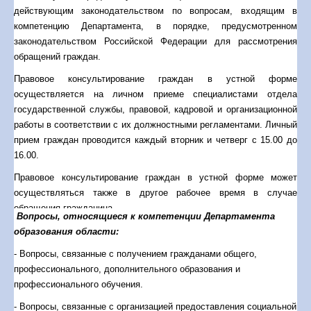
действующим законодательством по вопросам, входящим в
компетенцию Департамента, в порядке, предусмотренном
законодательством Российской Федерации для рассмотрения
обращений граждан.
Правовое консультирование граждан в устной форме
осуществляется на личном приеме специалистами отдела
государственной службы, правовой, кадровой и организационной
работы в соответствии с их должностными регламентами. Личный
прием граждан проводится каждый вторник и четверг с 15.00 до
16.00.
Правовое консультирование граждан в устной форме может
осуществляться также в другое рабочее время в случае
обращения гражданина.
Вопросы, относящиеся к компетенции Департамента
Консультирование в письменной форме осуществляется в
образования области:
соответствии со сроками, установленными для рассмотрения
- Вопросы, связанные с получением гражданами общего,
обращений граждан.
профессионального, дополнительного образования и
Согласно уставам учреждений, подведомственным Департаменту
профессионального обучения.
образования области, учреждения оказывают гражданам
- Вопросы, связанные с организацией предоставления социальной