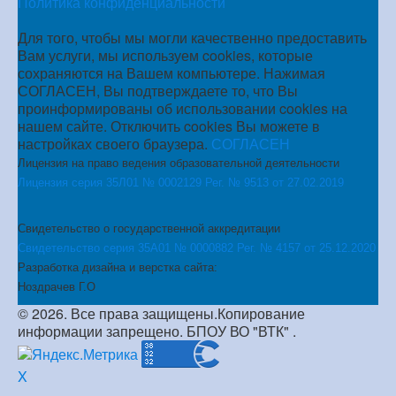
Политика конфиденциальности
Для того, чтобы мы могли качественно предоставить
Вам услуги, мы используем cookies, которые
сохраняются на Вашем компьютере. Нажимая
СОГЛАСЕН, Вы подтверждаете то, что Вы
проинформированы об использовании cookies на
нашем сайте. Отключить cookies Вы можете в
настройках своего браузера.
СОГЛАСЕН
Лицензия на право ведения образовательной деятельности
Лицензия серия 35Л01 № 0002129 Рег. № 9513 от 27.02.2019
Свидетельство о государственной аккредитации
Свидетельство серия 35А01 № 0000882 Рег. № 4157 от 25.12.2020
Разработка дизайна и верстка сайта:
Ноздрачев Г.О
© 2026. Все права защищены.Копирование
информации запрещено. БПОУ ВО "ВТК" .
X