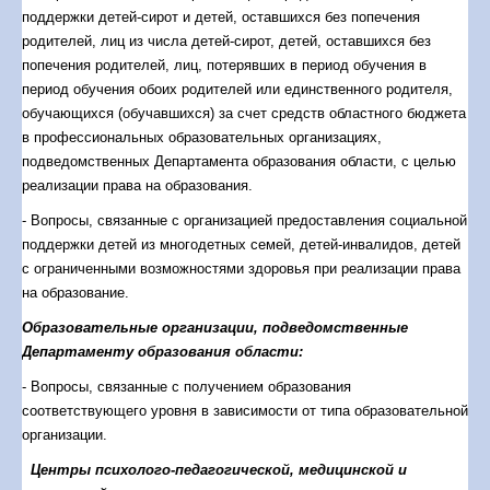
бесплатную юридическую помощь в виде правового
поддержки детей-сирот и детей, оставшихся без попечения
консультирования в устной и письменной форме по вопросам,
родителей, лиц из числа детей-сирот, детей, оставшихся без
относящимся к компетенции учреждений, в порядке,
попечения родителей, лиц, потерявших в период обучения в
установленном законодательством Российской Федерации для
период обучения обоих родителей или единственного родителя,
рассмотрения обращений граждан.
обучающихся (обучавшихся) за счет средств областного бюджета
Приказ Департамента образования Вологодской области от 2
в профессиональных образовательных организациях,
марта 2017 года № 637 «Об утверждении Порядка оказания
подведомственных Департамента образования области, с целью
гражданам бесплатной юридической помощи в Департаменте
реализации права на образования.
образования области»
- Вопросы, связанные с организацией предоставления социальной
Перечень учреждений
, подведомственных Департаменту
поддержки детей из многодетных семей, детей-инвалидов, детей
образования области, которые входят в государственную систему
с ограниченными возможностями здоровья при реализации права
бесплатной юридической помощи на территории области и
на образование.
оказывают гражданам бесплатную юридическую помощь в
Образовательные организации, подведомственные
соответствии с действующим законодательством области в
Департаменту образования области:
пределах своей компетенции
- Вопросы, связанные с получением образования
Перечень вопросов, относящихся к компетенции
соответствующего уровня в зависимости от типа образовательной
Департамента образования области и подведомственных
организации.
учреждений:
Центры психолого-педагогической, медицинской и