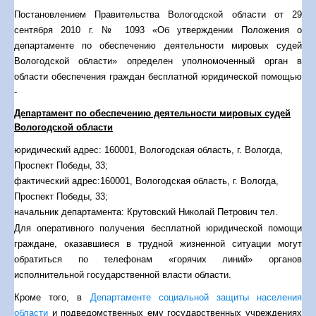
Федеральный закон от 21 ноября 2011 года № 324-ФЗ
«О
Постановлением Правительства Вологодской области от 29
бесплатной юридической помощи в Российской Федерации»;
сентября 2010 г. № 1093 «Об утверждении Положения о
Федеральный закон от 31 мая 2002 года № 63-ФЗ
«Об
департаменте по обеспечению деятельности мировых судей
адвокатской деятельности и адвокатуре в Российской
Вологодской области» определен уполномоченный орган в
Федерации»;
области обеспечения граждан бесплатной юридической помощью
Федеральный закон от 21 декабря 1996 года № 159-ФЗ
«О
-
дополнительных гарантиях по социальной поддержке детей-
Департамент по обеспечению деятельности мировых судей
сирот и детей, оставшихся без попечения родителей»;
Вологодской области
Федеральный закон от 24 июня 1999 года № 120-ФЗ
«Об
основах системы профилактики безнадзорности и
юридический адрес: 160001, Вологодская область, г. Вологда,
правонарушений несовершеннолетних»;
Проспект Победы, 33;
Федеральный закон от 28 декабря 2013 года № 442-ФЗ
«Об
фактический адрес:160001, Вологодская область, г. Вологда,
основах социального обслуживания граждан в Российской
Проспект Победы, 33;
Федерации»;
начальник департамента: Крутовский Николай Петрович тел.
Закон Вологодской области от 1 марта 2012 года № 2712-ОЗ
(8172) 769752
KrutovskiyNP@gov35.ru
Для оперативного получения бесплатной юридической помощи
«О разграни­чении полномочий в области обеспечения
приемная: тел. (8172) 769752, факс (8172)720742
граждане, оказавшиеся в трудной жизненной ситуации могут
граждан бесплатной юридической помощью между органами
DepMirsud@gov35.ru
.
обратиться по
телефонам «горячих линий»
органов
государственной власти»;
исполнительной государственной власти области.
Закон РФ от 2 июля 1992 года № 3185-1
«О психиатрической
Кроме того, в
Департаменте социальной защиты населения
помощи и гарантиях прав граждан при ее оказании»;
области
и подведомственных ему государственных учреждениях
Закон Вологодской области от 25 апреля 2012 года № 2744-