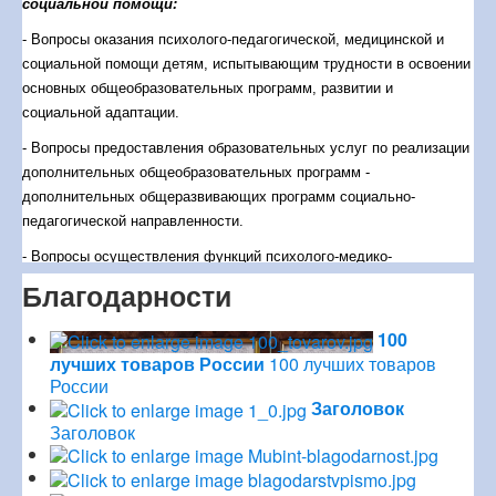
социальной помощи:
- Вопросы оказания психолого-педагогической, медицинской и
социальной помощи детям, испытывающим трудности в освоении
основных общеобразовательных программ, развитии и
социальной адаптации.
- Вопросы предоставления образовательных услуг по реализации
дополнительных общеобразовательных программ -
дополнительных общеразвивающих программ социально-
педагогической направленности.
- Вопросы осуществления функций психолого-медико-
психологической комиссии.
Благодарности
Бюджетное учреждение системы образования Вологодской
100
области «Центр информатизации и оценки качества
лучших товаров России
100 лучших товаров
образования»:
России
- Вопросы, связанные с техническим, методическим,
Заголовок
организационным инструктивным, организационным обеспечением
Заголовок
мероприятий, направленных на повышение качества и
доступности образования в Вологодской области, в том числе: