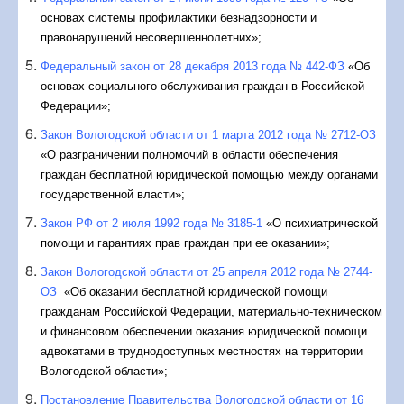
декабря 2012 года № 1504
«О порядке обращения граждан за
основах системы профилактики безнадзорности и
расчетом среднедушевого дохода семьи (одиноко
правонарушений несовершеннолетних»;
проживающего гражданина) для признания их малоимущими
Федеральный закон от 28 декабря 2013 года № 442-ФЗ
«Об
в целях оказания им бесплатной юридической помощи»;
основах социального обслуживания граждан в Российской
Постановление Правительства Вологодской области от 24
Федерации»;
сентября 2014 года № 844
«Об определении органов
исполнительной государственной власти, подведомственных
Закон Вологодской области от 1 марта 2012 года № 2712-ОЗ
им учреждений, входящих в государственную систему
«О разграни­чении полномочий в области обеспечения
бесплатной юридической помощи на терри
тории Вологодской
граждан бесплатной юридической помощью между органами
области».
государственной власти»;
Закон РФ от 2 июля 1992 года № 3185-1
«О психиатрической
помощи и гарантиях прав граждан при ее оказании»;
Закон Вологодской области от 25 апреля 2012 года № 2744-
ОЗ
«Об оказа­нии бесплатной юридической помощи
гражданам Российской Федерации, ма­териально-техническом
и финансовом обеспечении оказания юридической по­мощи
адвокатами в труднодоступных местностях на территории
Вологод­ской области»;
Постановление Правительства Вологодской области от 16